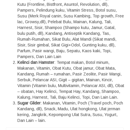
Kutu (Frontline, Bistfront, Asuntol, Revolution, dll),
Pampers, Pelindung kuku, Vitamin Stress, Botol susu,
Susu (Merk Royal canin, Susu Kambing, Top growth, Free
lac, Growsy,dll), Pelebat Bulu, Mainan, Kalung, Tali,
Harnest, Sisir, Shampoo (Shampo kutu, Jamur, Gatal,
bulu putih, dll), Kandang, Antiseptik Kandang, Tas,
Rumah-Rumahan, Sikat Bulu, Alat Mandi (Sikat mandi,
Sisir, Sisir gimbal, Sikat Gigi+Odol, Gunting kuku, dll),
Parfum, Pasir wangi, Baju, Sepatu, Kaos kaki, Topi,
Pampers, Dan Lain Lain
Kelinci dan Hamster
: Tempat makan, Botol minum,
Makanan, Vitamin, Obat Kutu, Obat jamur, Obat Mata,
Kandang, Rumah – rumahan, Pasir Zeolite, Pasir Wangi,
Serbuk, Pelancar ASI, Gigit – gigitan, Mainan, Kincir,
Vitamin (Vitamin bulu, Multivitamin, Pelancar ASI, dll), Obat
– obatan, Hay Kelinci, Tempat Hay, Kandang, Shampoo,
Kalung, Harnest, Tali, Baju Kelinci, Topi, Dan Lain Lain.
Sugar Glider
: Makanan, Vitamin, Poch (Travel poch, Poch
Kandang, dll), Snack, Madu, Ulat hongkong, Ulat jerman
kering, Jangkrik, Kepompong Ulat Sutra, Susu, Yogurt,
Dan Lain – lain.