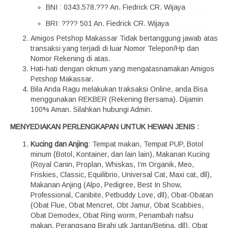
BNI : 0343.578.??? An. Fiedrick CR. Wijaya
BRI: ???? 501 An. Fiedrick CR. Wijaya
Amigos Petshop Makassar Tidak bertanggung jawab atas
transaksi yang terjadi di luar Nomor Telepon/Hp dan
Nomor Rekening di atas.
Hati-hati dengan oknum yang mengatasnamakan Amigos
Petshop Makassar.
Bila Anda Ragu melakukan traksaksi Online, anda Bisa
menggunakan REKBER (Rekening Bersama). Dijamin
100% Aman. Silahkan hubungi Admin.
MENYEDIAKAN PERLENGKAPAN UNTUK HEWAN JENIS :
Kucing dan Anjing
: Tempat makan, Tempat PUP, Botol
minum (Botol, Kontainer, dan lain lain), Makanan Kucing
(Royal Canin, Proplan, Whiskas, I’m Organik, Meo,
Friskies, Classic, Equilibrio, Universal Cat, Maxi cat, dll),
Makanan Anjing (Alpo, Pedigree, Best In Show,
Professional, Canibite, Petbuddy Love, dll), Obat-Obatan
(Obat Flue, Obat Mencret, Obt Jamur, Obat Scabbies,
Obat Demodex, Obat Ring worm, Penambah nafsu
makan, Perangsang Birahi utk Jantan/Betina, dll), Obat