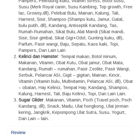
Pampers, Pelindung kuku, Vitamin Stress, Botol susu,
Susu (Merk Royal canin, Susu Kambing, Top growth, Free
lac, Growsy,dll), Pelebat Bulu, Mainan, Kalung, Tali,
Harnest, Sisir, Shampoo (Shampo kutu, Jamur, Gatal,
bulu putih, dll), Kandang, Antiseptik Kandang, Tas,
Rumah-Rumahan, Sikat Bulu, Alat Mandi (Sikat mandi,
Sisir, Sisir gimbal, Sikat Gigi+Odol, Gunting kuku, dll),
Parfum, Pasir wangi, Baju, Sepatu, Kaos kaki, Topi,
Pampers, Dan Lain Lain
Kelinci dan Hamster
: Tempat makan, Botol minum,
Makanan, Vitamin, Obat Kutu, Obat jamur, Obat Mata,
Kandang, Rumah – rumahan, Pasir Zeolite, Pasir Wangi,
Serbuk, Pelancar ASI, Gigit – gigitan, Mainan, Kincir,
Vitamin (Vitamin bulu, Multivitamin, Pelancar ASI, dll), Obat
– obatan, Hay Kelinci, Tempat Hay, Kandang, Shampoo,
Kalung, Harnest, Tali, Baju Kelinci, Topi, Dan Lain Lain.
Sugar Glider
: Makanan, Vitamin, Poch (Travel poch, Poch
Kandang, dll), Snack, Madu, Ulat hongkong, Ulat jerman
kering, Jangkrik, Kepompong Ulat Sutra, Susu, Yogurt,
Dan Lain – lain.
Review