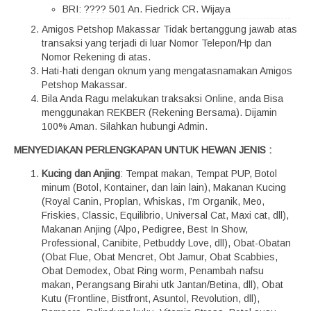
BRI: ???? 501 An. Fiedrick CR. Wijaya
Amigos Petshop Makassar Tidak bertanggung jawab atas
transaksi yang terjadi di luar Nomor Telepon/Hp dan
Nomor Rekening di atas.
Hati-hati dengan oknum yang mengatasnamakan Amigos
Petshop Makassar.
Bila Anda Ragu melakukan traksaksi Online, anda Bisa
menggunakan REKBER (Rekening Bersama). Dijamin
100% Aman. Silahkan hubungi Admin.
MENYEDIAKAN PERLENGKAPAN UNTUK HEWAN JENIS :
Kucing dan Anjing
: Tempat makan, Tempat PUP, Botol
minum (Botol, Kontainer, dan lain lain), Makanan Kucing
(Royal Canin, Proplan, Whiskas, I’m Organik, Meo,
Friskies, Classic, Equilibrio, Universal Cat, Maxi cat, dll),
Makanan Anjing (Alpo, Pedigree, Best In Show,
Professional, Canibite, Petbuddy Love, dll), Obat-Obatan
(Obat Flue, Obat Mencret, Obt Jamur, Obat Scabbies,
Obat Demodex, Obat Ring worm, Penambah nafsu
makan, Perangsang Birahi utk Jantan/Betina, dll), Obat
Kutu (Frontline, Bistfront, Asuntol, Revolution, dll),