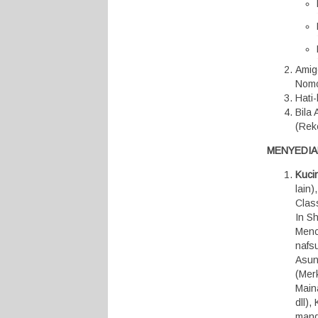
Amig
Nomo
Hati
Bila
(Rek
MENYEDIA
Kuci
lain
Class
In S
Menc
nafsu
Asunt
(Mer
Maina
dll)
mandi