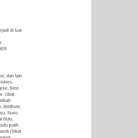
adi di luar
r.
KBER
r, dan lain
iskies,
gree, Best
ue, Obat
ambah
 Bistfront,
usu, Susu
t Bulu,
ulu putih,
andi (Sikat
 wangi,