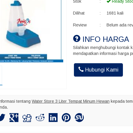
Stok
:
Ready Sto
Dilihat
:
1681 kali
Review
:
Belum ada re
INFO HARGA
Silahkan menghubungi kontak k
mendapatkan informasi harga pr
Akhmad Ins
Hubungi Kami
Kalo kirim bu
maksimal nya
nformasi tentang
Water Store 3 Liter Tempat Minum Hewan
kepada tem
nda.