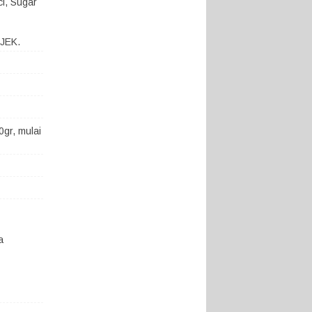
ci, Sugar
OJEK.
gr, mulai
a