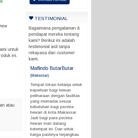
ck
TESTIMONIAL
view
Bagaimana pengalaman &
pendapat mereka tentang
kami? Berikut ini adalah
testimonial asli tanpa
ami untuk
rekayasa dari customer
oduk ini.
kami.
ani
Maflindo ButarButar
Maflindo ButarButar
(Makassar)
rung ada batas
Tempat lokasi belanja untu
 ngga
keperluan bagi hewan
Tempat lokasi belanja untuk
peliharaan dengan fasilitas
keperluan bagi hewan
yang memadai sesuai
peliharaan dengan fasilitas
kebutuhan bagi pecinta
yang memadai sesuai
an atau
hewan di kota Makassar.
kebutuhan bagi pecinta
Jadi bagi para pecinta
hewan di kota Makassar.
hewan mari datang
Jadi bagi para pecinta
ketempat ini. Dan untuk
hewan mari datang
harga pastinya terjangkau.
ketempat ini. Dan untuk
Demikian ya. terimakasih
harga pastinya terjangkau.