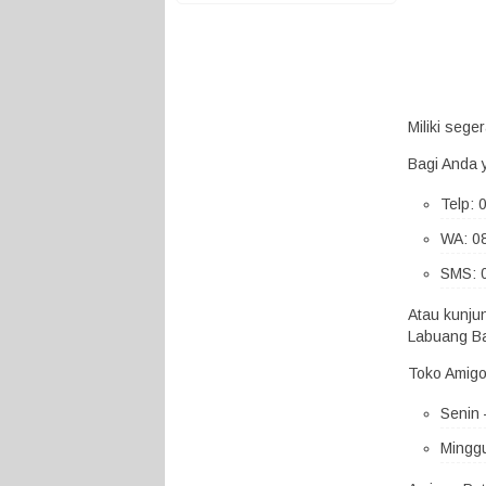
Miliki seg
Bagi Anda 
Telp:
WA: 0
SMS: 
Atau kunju
Labuang Ba
Toko Amigo
Senin 
Minggu