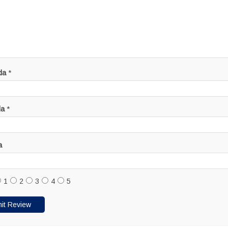
da
*
da
*
a
1
2
3
4
5