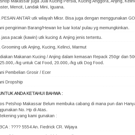
shop Makassar juga Jual Kucing Persia, Kucing Anggora, Anjing, Kelin
ster, Mencit, Landak Mini, Iguana.
a PESAN ANTAR utk wilayah Mksr. Bisa juga dengan menggunakan G
ni pengiriman Barang/Hewan ke luar kota/ pulau yg memungkinkan.
 jasa pacak (kawin) utk kucing & Anjing jenis tertentu.
 Grooming utk Anjing, Kucing, Kelinci, Marmut
iakan Makanan Kucing / Anjing dalam kemasan Repack 250gr dan 500
25.000,-/kg untuk Cat Food, 20.000,-/kg utk Dog Food.
ni Pembelian Grosir / Ecer
ni Dropship
UNTUK ANDA KETAHUI BAHWA :
os Petshop Makassar Belum membuka cabang di mana pun dan Hany
gunakan No. Hp di Atas.
Rekening yang kami gunakan :
BCA : ???? 5554 An. Fiedrick CR. Wijaya