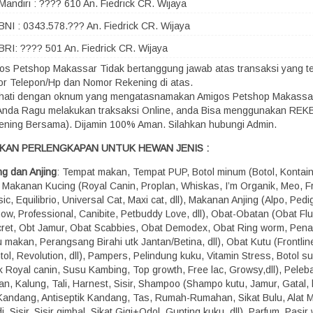
Mandiri : ???? 610 An. Fiedrick CR. Wijaya
BNI : 0343.578.??? An. Fiedrick CR. Wijaya
BRI: ???? 501 An. Fiedrick CR. Wijaya
os Petshop Makassar Tidak bertanggung jawab atas transaksi yang terj
r Telepon/Hp dan Nomor Rekening di atas.
-hati dengan oknum yang mengatasnamakan Amigos Petshop Makassa
 Anda Ragu melakukan traksaksi Online, anda Bisa menggunakan RE
ening Bersama). Dijamin 100% Aman. Silahkan hubungi Admin.
KAN PERLENGKAPAN UNTUK HEWAN JENIS :
ng dan Anjing
: Tempat makan, Tempat PUP, Botol minum (Botol, Kontaine
), Makanan Kucing (Royal Canin, Proplan, Whiskas, I’m Organik, Meo, Fr
ic, Equilibrio, Universal Cat, Maxi cat, dll), Makanan Anjing (Alpo, Pedi
how, Professional, Canibite, Petbuddy Love, dll), Obat-Obatan (Obat Fl
ret, Obt Jamur, Obat Scabbies, Obat Demodex, Obat Ring worm, Pen
 makan, Perangsang Birahi utk Jantan/Betina, dll), Obat Kutu (Frontline,
ol, Revolution, dll), Pampers, Pelindung kuku, Vitamin Stress, Botol s
k Royal canin, Susu Kambing, Top growth, Free lac, Growsy,dll), Peleba
n, Kalung, Tali, Harnest, Sisir, Shampoo (Shampo kutu, Jamur, Gatal, b
, Kandang, Antiseptik Kandang, Tas, Rumah-Rumahan, Sikat Bulu, Alat M
, Sisir, Sisir gimbal, Sikat Gigi+Odol, Gunting kuku, dll), Parfum, Pasir