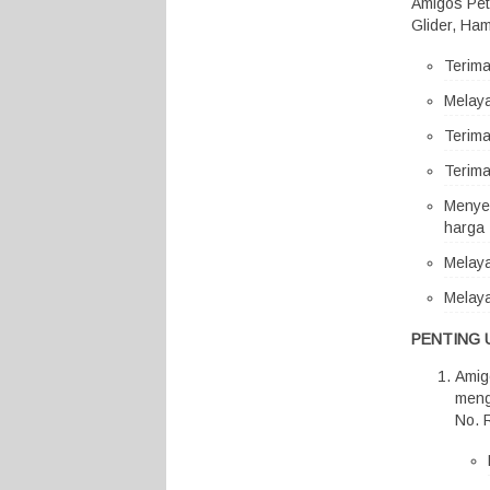
Amigos Pet
Glider, Ham
Terim
Melaya
Terima
Terima
Menyed
harga 
Melaya
Melaya
PENTING 
Amig
meng
No. 