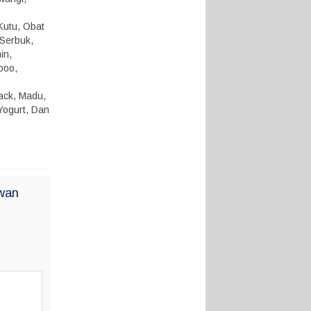
Kutu, Obat
 Serbuk,
in,
poo,
nack, Madu,
Yogurt, Dan
ewan