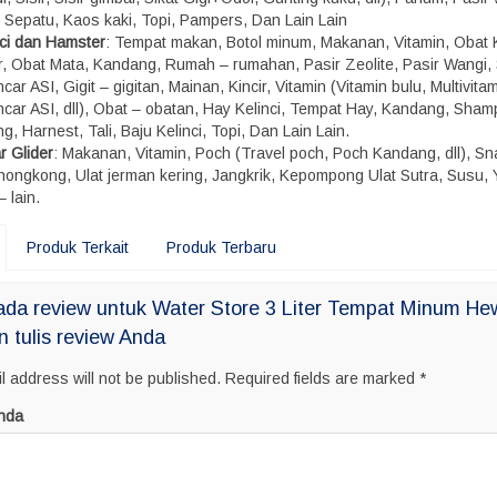
, Sepatu, Kaos kaki, Topi, Pampers, Dan Lain Lain
nci dan Hamster
: Tempat makan, Botol minum, Makanan, Vitamin, Obat 
r, Obat Mata, Kandang, Rumah – rumahan, Pasir Zeolite, Pasir Wangi,
car ASI, Gigit – gigitan, Mainan, Kincir, Vitamin (Vitamin bulu, Multivitam
ncar ASI, dll), Obat – obatan, Hay Kelinci, Tempat Hay, Kandang, Sham
g, Harnest, Tali, Baju Kelinci, Topi, Dan Lain Lain.
r Glider
: Makanan, Vitamin, Poch (Travel poch, Poch Kandang, dll), S
 hongkong, Ulat jerman kering, Jangkrik, Kepompong Ulat Sutra, Susu, 
– lain.
Produk Terkait
Produk Terbaru
ada review untuk Water Store 3 Liter Tempat Minum H
n tulis review Anda
l address will not be published.
Required fields are marked
*
nda