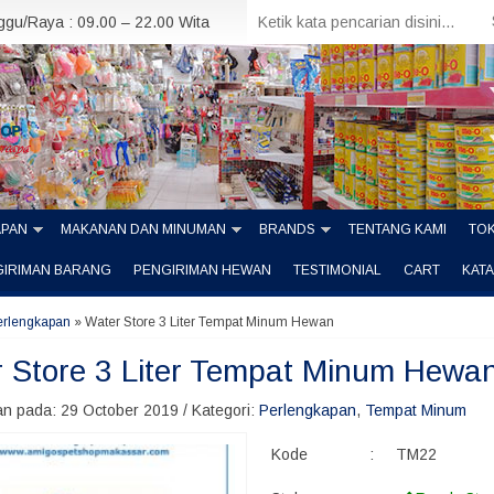
nggu/Raya : 09.00 – 22.00 Wita
APAN
MAKANAN DAN MINUMAN
BRANDS
TENTANG KAMI
TOK
GIRIMAN BARANG
PENGIRIMAN HEWAN
TESTIMONIAL
CART
KAT
erlengkapan
»
Water Store 3 Liter Tempat Minum Hewan
 Store 3 Liter Tempat Minum Hewa
n pada: 29 October 2019 / Kategori:
Perlengkapan
,
Tempat Minum
Kode
:
TM22