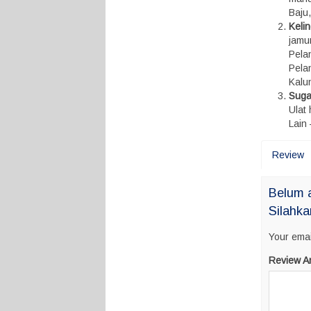
Baju
Keli
jamu
Pelan
Pela
Kalun
Suga
Ulat
Lain 
Review
Belum 
Silahka
Your emai
Review A