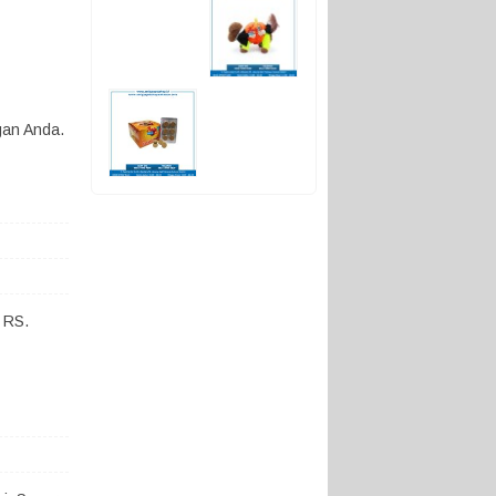
gan Anda.
 RS.