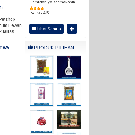
Demikian ya. terimakasih
n
4/5
RATING
 Petshop
Minum Hewan
Lihat Semua
kualitas
PRODUK PILIHAN
at WA