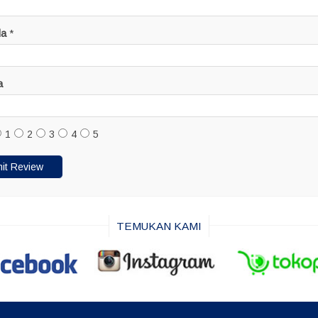
da
*
a
1
2
3
4
5
TEMUKAN KAMI