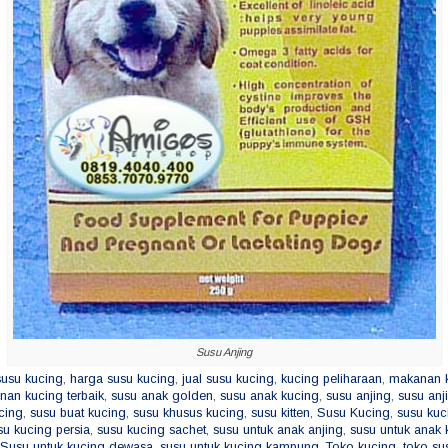
Susu Anjing
susu kucing
,
harga susu kucing
,
jual susu kucing
,
kucing peliharaan
,
makanan 
an kucing terbaik
,
susu anak golden
,
susu anak kucing
,
susu anjing
,
susu anj
cing
,
susu buat kucing
,
susu khusus kucing
,
susu kitten
,
Susu Kucing
,
susu kuc
su kucing persia
,
susu kucing sachet
,
susu untuk anak anjing
,
susu untuk anak 
Susu untuk kucing dewasa
,
susu untuk kucing kampung
,
Toko kucing
,
toko su