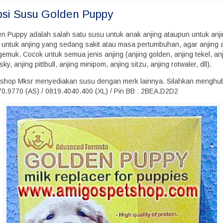
psi
Susu Golden Puppy
n Puppy adalah salah satu susu untuk anak anjing ataupun untuk anj
 untuk anjing yang sedang sakit atau masa pertumbuhan, agar anjing 
emuk. Cocok untuk semua jenis anjing (anjing golden, anjing tekel, an
ky, anjing pittbull, anjing minipom, anjing sitzu, anjing rotwaler, dll).
shop Mksr menyediakan susu dengan merk lainnya. Silahkan menghu
70.9770 (AS) / 0819.4040.400 (XL) / Pin BB : 2BEA.D2D2