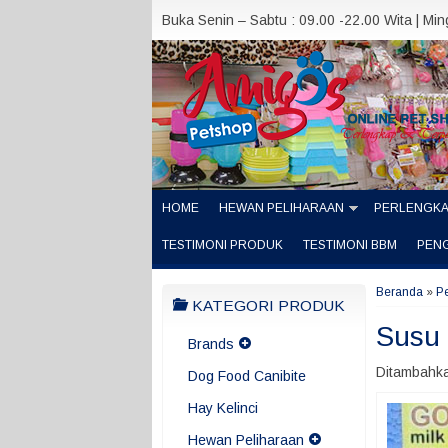
Buka Senin – Sabtu : 09.00 -22.00 Wita | Mi
HOME
HEWAN PELIHARAAN
PERLENGK
TESTIMONI PRODUK
TESTIMONI BBM
PEN
Beranda
»
P
KATEGORI PRODUK
Susu
Brands
Ditambahka
Dog Food Canibite
Hay Kelinci
Hewan Peliharaan