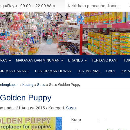
nggu/Raya : 09.00 – 22.00 Wita
APAN
MAKANAN DAN MINUMAN
BRANDS
TENTANG KAMI
TOK
GIRIMAN BARANG
PENGIRIMAN HEWAN
TESTIMONIAL
CART
KAT
erlengkapan
»
Kucing
»
Susu
»
Susu Golden Puppy
 Golden Puppy
n pada: 21 August 2015 / Kategori:
Susu
Kode
:
-