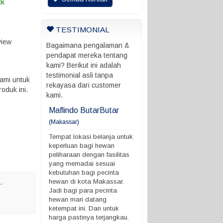
ck
TESTIMONIAL
view
Bagaimana pengalaman &
pendapat mereka tentang
kami? Berikut ini adalah
testimonial asli tanpa
ami untuk
rekayasa dari customer
oduk ini.
kami.
ani
Maflindo ButarButar
Maflindo ButarButar
(Makassar)
rung ada batas
Tempat lokasi belanja untu
 ngga
keperluan bagi hewan
Tempat lokasi belanja untuk
peliharaan dengan fasilitas
keperluan bagi hewan
yang memadai sesuai
peliharaan dengan fasilitas
kebutuhan bagi pecinta
yang memadai sesuai
hewan di kota Makassar.
kebutuhan bagi pecinta
Jadi bagi para pecinta
hewan di kota Makassar.
.
hewan mari datang
Jadi bagi para pecinta
ketempat ini. Dan untuk
hewan mari datang
harga pastinya terjangkau.
ketempat ini. Dan untuk
Demikian ya. terimakasih
harga pastinya terjangkau.