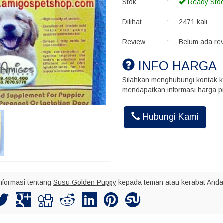
Stok
:
Ready Sto
Dilihat
:
2471 kali
Review
:
Belum ada re
INFO HARGA
Silahkan menghubungi kontak k
mendapatkan informasi harga pr
Akhmad Ins
Hubungi Kami
Kalo kirim bu
maksimal nya
nformasi tentang
Susu Golden Puppy
kepada teman atau kerabat Anda