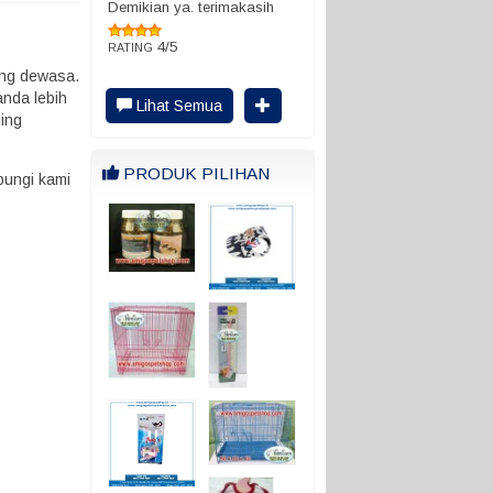
Demikian ya. terimakasih
4/5
RATING
ing dewasa.
anda lebih
Lihat Semua
jing
PRODUK PILIHAN
bungi kami