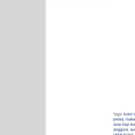
Tags:
botol 
persia
,
makan
susu bayi ku
anggora
,
su
untuk kcing
,