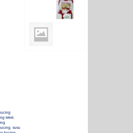
kucing
ing tekel
,
ing
kucing
,
susu
su kucing