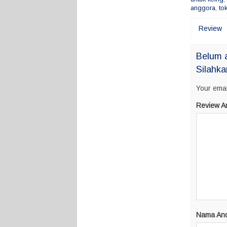
anggora
,
to
Review
Belum 
Silahka
Your emai
Review A
Nama An